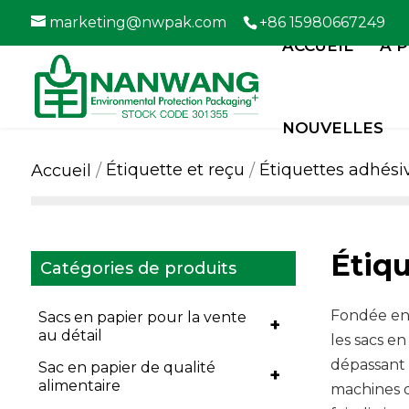
marketing@nwpak.com
+86 15980667249
ACCUEIL
À 
NOUVELLES
Étiquette et reçu
Étiquettes adhési
Accueil
Étiq
Catégories de produits
Fondée en 
Sacs en papier pour la vente
+
au détail
les sacs e
dépassant 
Sac en papier de qualité
+
alimentaire
machines d