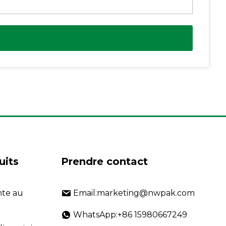
uits
Prendre contact
nte au
Email:marketing@nwpak.com
WhatsApp:+86 15980667249