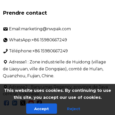
Prendre contact
Email:marketing@nwpak.com
WhatsApp:+86 15980667249
Téléphone:+86 15980667249
Adresse1 : Zone industrielle de Huidong (village
de Liaoyuan, ville de Dongqiao), comté de Hui'an,
Quanzhou, Fujian, Chine.
Adresse2 : Banyumas Regency, province de Java
This website uses cookies. By continuing to use
central, Indonésie
this site, you accept our use of cookies.
Accept
Reject