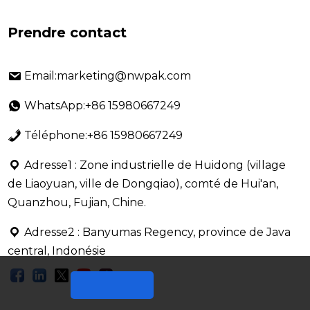
Prendre contact
Email:marketing@nwpak.com
WhatsApp:+86 15980667249
Téléphone:+86 15980667249
Adresse1 : Zone industrielle de Huidong (village
de Liaoyuan, ville de Dongqiao), comté de Hui'an,
Quanzhou, Fujian, Chine.
Adresse2 : Banyumas Regency, province de Java
central, Indonésie