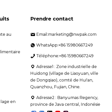
uits
Prendre contact
nte au
Email:marketing@nwpak.com
WhatsApp:+86 15980667249
alimentaire
Téléphone:+86 15980667249
Adresse1 : Zone industrielle de
Huidong (village de Liaoyuan, ville
de Dongqiao), comté de Hui'an,
Quanzhou, Fujian, Chine.
Adresse2 : Banyumas Regency,
lage en
province de Java central, Indonésie