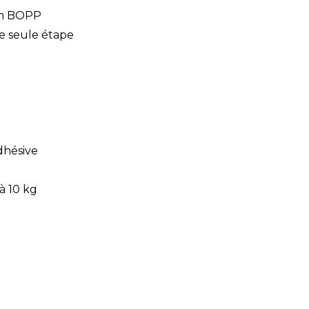
ilm BOPP
e seule étape
dhésive
à 10 kg