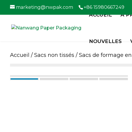
marketing@nwpak.com
+86 15980667249
ACCUEIL
À P
NOUVELLES
Accueil
/
Sacs non tissés
/
Sacs de formage en