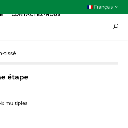
Français
É
CONTACTEZ-NOUS
-tissé
ne étape
oix multiples