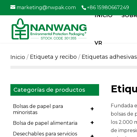
marketing@nwpak.com
+86 15980667249
INICIO
SOBR
VR
Etiqueta y recibo
Etiquetas adhesivas
Inicio
Etiq
Categorías de productos
Fundada en
Bolsas de papel para
+
minoristas
bolsas de 
+
los 2.000 
Bolsa de papel alimentaria
de impresi
Desechables para servicios
+