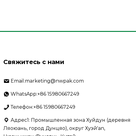
Свяжитесь с нами
Email:marketing@nwpak.com
WhatsApp:+86 15980667249
Телефон:+86 15980667249
Адрес1: Промышленная зона Хуйдун (деревня
Ляоюань, город Дунцяо), округ Хуэй'an,