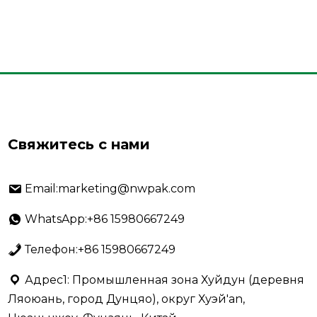
Свяжитесь с нами
Email:marketing@nwpak.com
WhatsApp:+86 15980667249
Телефон:+86 15980667249
Адрес1: Промышленная зона Хуйдун (деревня
Ляоюань, город Дунцяо), округ Хуэй'an,