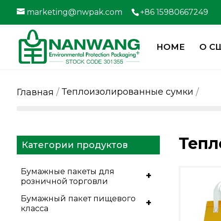
marketing@nwpak.com
+86 15980667249
HOME
О С
Теплоизолированные сумки
Главная
Тепл
Категории продуктов
Бумажные пакеты для
+
розничной торговли
Бумажный пакет пищевого
+
класса