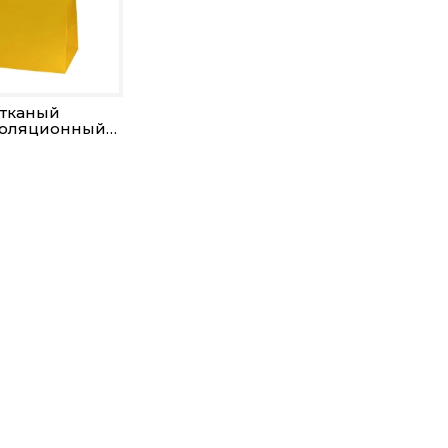
тканый
золяционный
мешок