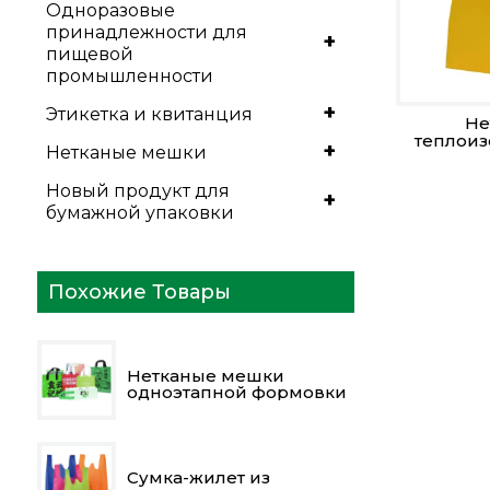
Одноразовые
принадлежности для
+
пищевой
промышленности
+
Этикетка и квитанция
Не
теплои
+
Нетканые мешки
Новый продукт для
+
бумажной упаковки
Похожие Товары
Нетканые мешки
одноэтапной формовки
Сумка-жилет из