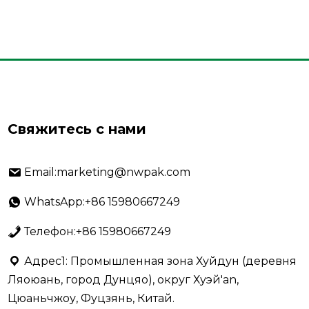
Свяжитесь с нами
Email:marketing@nwpak.com
WhatsApp:+86 15980667249
Телефон:+86 15980667249
Адрес1: Промышленная зона Хуйдун (деревня
Ляоюань, город Дунцяо), округ Хуэй'an,
Цюаньчжоу, Фуцзянь, Китай.