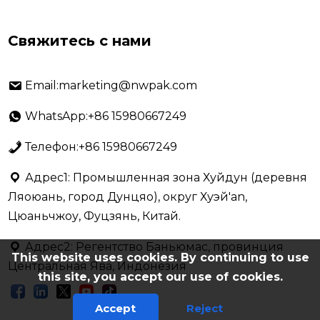
Свяжитесь с нами
Email:marketing@nwpak.com
WhatsApp:+86 15980667249
Телефон:+86 15980667249
Адрес1: Промышленная зона Хуйдун (деревня
Ляоюань, город Дунцяо), округ Хуэй'an,
Цюаньчжоу, Фуцзянь, Китай.
Адрес2: Регентство Баньюмас, провинция
This website uses cookies. By continuing to use
Центральная Ява, Индонезия
this site, you accept our use of cookies.
Accept
Reject