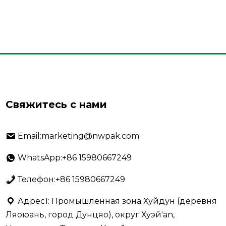
Свяжитесь с нами
Email:marketing@nwpak.com
WhatsApp:+86 15980667249
Телефон:+86 15980667249
Адрес1: Промышленная зона Хуйдун (деревня
Ляоюань, город Дунцяо), округ Хуэй'an,