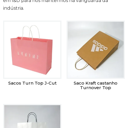
em I&D para nos mantermos na vanguarda da
indústria.
Sacos Turn Top J-Cut
Saco Kraft castanho
Turnover Top