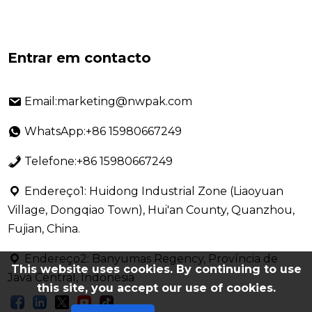
Entrar em contacto
Email:marketing@nwpak.com
WhatsApp:+86 15980667249
Telefone:+86 15980667249
Endereço1: Huidong Industrial Zone (Liaoyuan
Village, Dongqiao Town), Hui'an County, Quanzhou,
Fujian, China.
Endereço2: Banyumas Regency, Província de
This website uses cookies. By continuing to use
Java Central, Indonésia
this site, you accept our use of cookies.