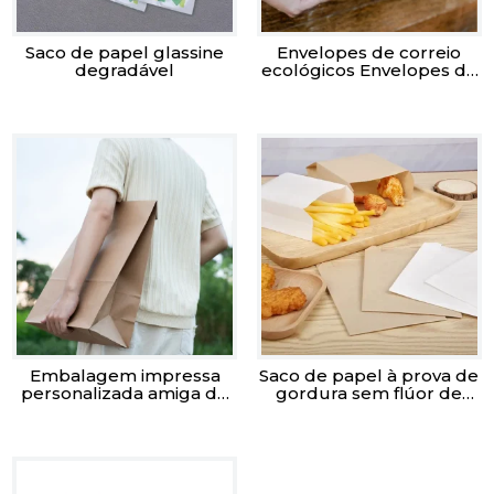
Saco de papel glassine
Envelopes de correio
degradável
ecológicos Envelopes de
correio com fundo
pontiagudo Sacos de
correio planos para
comércio eletrónico,
vestuário e documentos
Embalagem impressa
Saco de papel à prova de
personalizada amiga do
gordura sem flúor de
ambiente Saco de correio
qualidade alimentar
com fundo quadrado
Saco de papel para envio
de correspondência