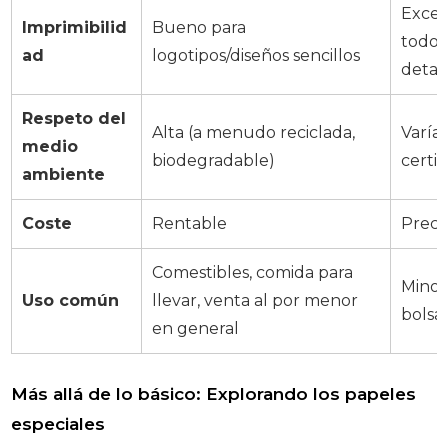
Excel
Imprimibilid
Bueno para
todo 
ad
logotipos/diseños sencillos
detal
Respeto del
Alta (a menudo reciclada,
Varía
medio
biodegradable)
certif
ambiente
Coste
Rentable
Preci
Comestibles, comida para
Minori
Uso común
llevar, venta al por menor
bolsa
en general
Más allá de lo básico: Explorando los papeles
especiales