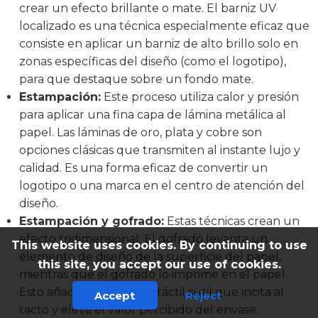
crear un efecto brillante o mate. El barniz UV
localizado es una técnica especialmente eficaz que
consiste en aplicar un barniz de alto brillo solo en
zonas específicas del diseño (como el logotipo),
para que destaque sobre un fondo mate.
Estampación:
Este proceso utiliza calor y presión
para aplicar una fina capa de lámina metálica al
papel. Las láminas de oro, plata y cobre son
opciones clásicas que transmiten al instante lujo y
calidad. Es una forma eficaz de convertir un
logotipo o una marca en el centro de atención del
diseño.
Estampación y gofrado:
Estas técnicas crean un
efecto tridimensional. El gofrado levanta un
This website uses cookies. By continuing to use
elemento de diseño de la superficie del papel,
this site, you accept our use of cookies.
mientras que el gofrado lo imprime en el papel.
Esto añade una riqueza táctil sutil que incita al
Accept
Reject
tacto y eleva el valor percibido del envase.