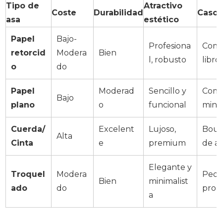
Tipo de
Atractivo
Coste
Durabilidad
Caso
asa
estético
Papel
Bajo-
Profesiona
Come
retorcid
Modera
Bien
l, robusto
libro
o
do
Papel
Moderad
Sencillo y
Comi
Bajo
plano
o
funcional
mino
Cuerda/
Excelent
Lujoso,
Bouti
Alta
Cinta
e
premium
de a
Elegante y
Troquel
Modera
Pequ
Bien
minimalist
ado
do
prom
a