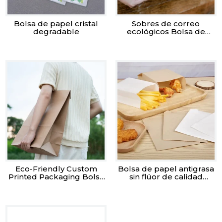
Bolsa de papel cristal
Sobres de correo
degradable
ecológicos Bolsa de
correo con fondo
puntiagudo Sobres
planos para comercio
electrónico, ropa y
documentos
Eco-Friendly Custom
Bolsa de papel antigrasa
Printed Packaging Bolsa
sin flúor de calidad
de mensajería de fondo
alimentaria
cuadrado Stand-Up
Mailers de papel