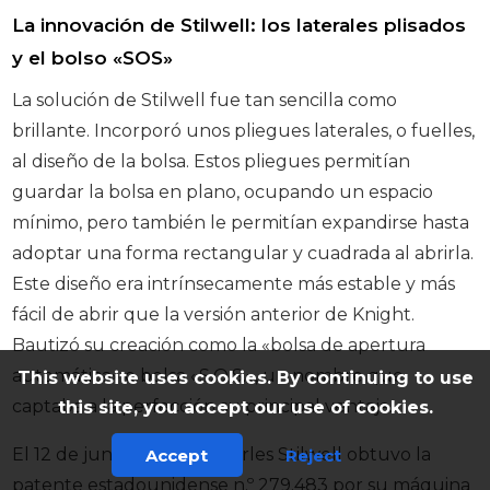
La innovación de Stilwell: los laterales plisados
y el bolso «SOS»
La solución de Stilwell fue tan sencilla como
brillante. Incorporó unos pliegues laterales, o fuelles,
al diseño de la bolsa. Estos pliegues permitían
guardar la bolsa en plano, ocupando un espacio
mínimo, pero también le permitían expandirse hasta
adoptar una forma rectangular y cuadrada al abrirla.
Este diseño era intrínsecamente más estable y más
fácil de abrir que la versión anterior de Knight.
Bautizó su creación como la «bolsa de apertura
automática» o bolsa «S.O.S.», un nombre que
This website uses cookies. By continuing to use
captaba a la perfección su principal ventaja.
this site, you accept our use of cookies.
El 12 de junio de 1883, Charles Stilwell obtuvo la
Accept
Reject
patente estadounidense n.º 279.483 por su máquina