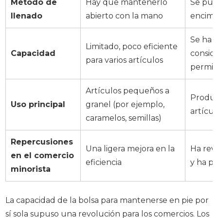
Método de
Hay que mantenerlo
Se pue
llenado
abierto con la mano
encime
Se ha 
Limitado, poco eficiente
Capacidad
consid
para varios artículos
permit
Artículos pequeños a
Produc
Uso principal
granel (por ejemplo,
artícu
caramelos, semillas)
Repercusiones
Una ligera mejora en la
Ha rev
en el comercio
eficiencia
y ha pe
minorista
La capacidad de la bolsa para mantenerse en pie por
sí sola supuso una revolución para los comercios. Los