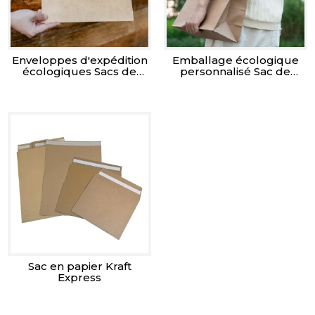
Enveloppes d'expédition
Emballage écologique
écologiques Sacs de
personnalisé Sac de
courrier à fond pointu
courrier à fond carré
Enveloppes plates pour
Mailers en papier debout
le commerce
électronique,
l'habillement et les
documents
Sac en papier Kraft
Express