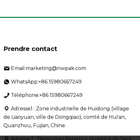
Prendre contact
Email:marketing@nwpak.com
WhatsApp:+86 15980667249
Téléphone:+86 15980667249
Adresse1 : Zone industrielle de Huidong (village
de Liaoyuan, ville de Dongqiao), comté de Hui'an,
Quanzhou, Fujian, Chine.
Adresse2 : Banyumas Regency, province de Java