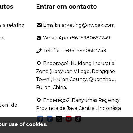
utos
Entrar em contacto
 a retalho
Email:marketing@nwpak.com
de
WhatsApp:+86 15980667249
Telefone:+86 15980667249
Endereço1: Huidong Industrial
Zone (Liaoyuan Village, Dongqiao
Town), Hui'an County, Quanzhou,
Fujian, China.
Endereço2: Banyumas Regency,
agem de
Província de Java Central, Indonésia
our use of cookies.