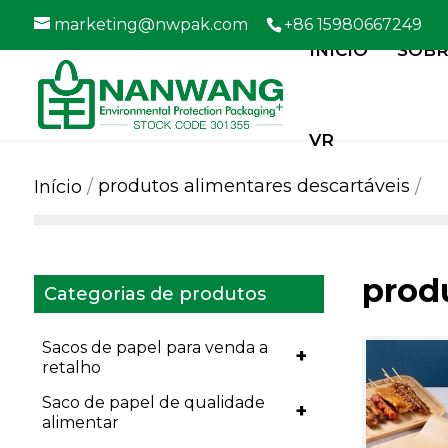
marketing@nwpak.com
+86 15980667249
INÍCIO
SOBR
VR
produtos alimentares descartáveis
Início
prod
Categorias de produtos
Sacos de papel para venda a
+
retalho
Saco de papel de qualidade
+
alimentar