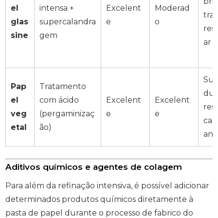
bri
el
intensa +
Excelent
Moderad
tra
glas
supercalandra
e
o
res
sine
gem
ar
Sup
Pap
Tratamento
dur
el
com ácido
Excelent
Excelent
res
veg
(pergaminizaç
e
e
cal
etal
ão)
ant
Aditivos químicos e agentes de colagem
Para além da refinação intensiva, é possível adicionar
determinados produtos químicos diretamente à
pasta de papel durante o processo de fabrico do