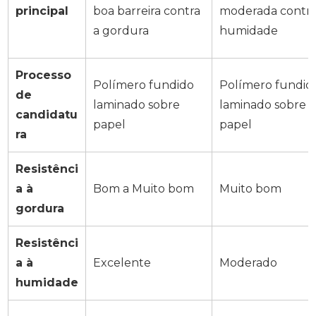
principal
boa barreira contra
moderada contra
a gordura
humidade
Processo
Polímero fundido
Polímero fundid
de
laminado sobre
laminado sobre
candidatu
papel
papel
ra
Resistênci
a à
Bom a Muito bom
Muito bom
gordura
Resistênci
a à
Excelente
Moderado
humidade