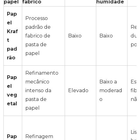
papel
fabrico
humidade
Pap
Processo
el
padrão de
Res
Kraf
fabrico de
Baixo
Baixo
dur
t
pasta de
por
pad
papel
rão
Refinamento
Pap
mecânico
Baixo a
Est
el
intenso da
Elevado
moderad
fib
veg
pasta de
o
não
etal
papel
Liso
Pap
Refinagem