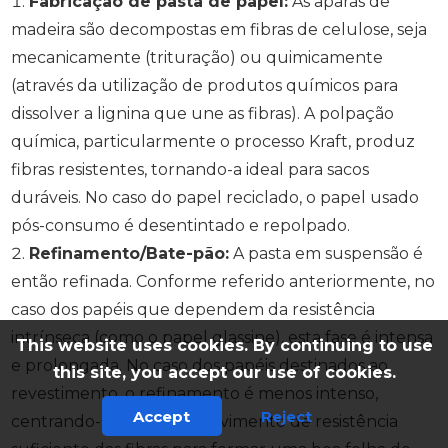
Fabricação de pasta de papel:
As aparas de
madeira são decompostas em fibras de celulose, seja
mecanicamente (trituração) ou quimicamente
(através da utilização de produtos químicos para
dissolver a lignina que une as fibras). A polpação
química, particularmente o processo Kraft, produz
fibras resistentes, tornando-a ideal para sacos
duráveis. No caso do papel reciclado, o papel usado
pós-consumo é desentintado e repolpado.
Refinamento/Bate-pão:
A pasta em suspensão é
então refinada. Conforme referido anteriormente, no
caso dos papéis que dependem da resistência
intrínseca (como o papel glassine), esta fase é intensa
This website uses cookies. By continuing to use
e prolongada. No caso dos papéis destinados ao
this site, you accept our use of cookies.
revestimento, o refinamento é menos intenso,
Accept
Reject
centrando-se no desenvolvimento de resistência