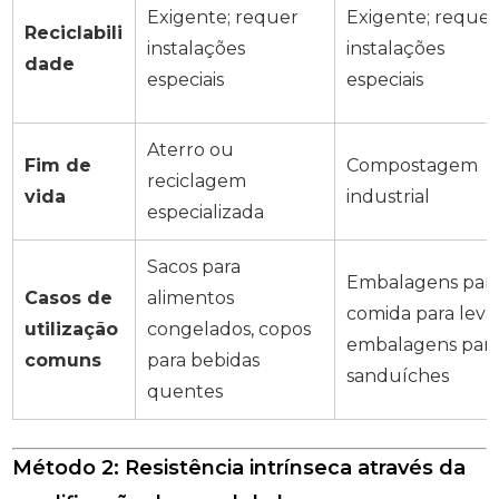
Exigente; requer
Exigente; requer
Reciclabili
instalações
instalações
dade
especiais
especiais
Aterro ou
Fim de
Compostagem
reciclagem
vida
industrial
especializada
Sacos para
Embalagens par
Casos de
alimentos
comida para levar
utilização
congelados, copos
embalagens par
comuns
para bebidas
sanduíches
quentes
Método 2: Resistência intrínseca através da