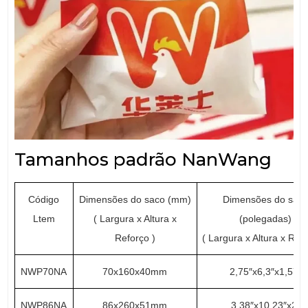
Tamanhos padrão NanWang
Código
Dimensões do saco (mm)
Dimensões do sac
Ltem
( Largura x Altura x
(polegadas)
Reforço )
( Largura x Altura x Refo
NWP70NA
70x160x40mm
2,75″x6,3″x1,57″
NWP86NA
86x260x51mm
3,38″x10,23″x2″