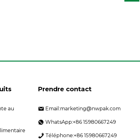
uits
Prendre contact
nte au
Email:marketing@nwpak.com
WhatsApp:+86 15980667249
alimentaire
Téléphone:+86 15980667249