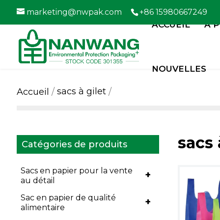
marketing@nwpak.com
+86 15980667249
ACCUEIL
À 
NOUVELLES
sacs à gilet
Accueil
sacs 
Catégories de produits
Sacs en papier pour la vente
+
au détail
Sac en papier de qualité
+
alimentaire