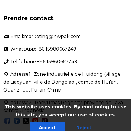
Prendre contact
Email:marketing@nwpak.com
WhatsApp:+86 15980667249
Téléphone:+86 15980667249
Adresse1 : Zone industrielle de Huidong (village
de Liaoyuan, ville de Dongqiao), comté de Hui'an,
Quanzhou, Fujian, Chine.
Adresse2 : Banyumas Regency, province de Java
This website uses cookies. By continuing to use
central, Indonésie
this site, you accept our use of cookies.
Accept
Reject