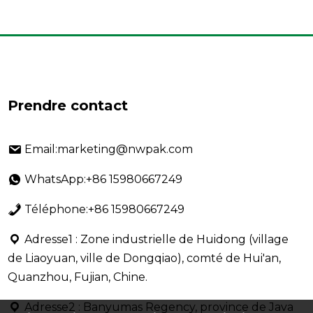
Prendre contact
Email:marketing@nwpak.com
WhatsApp:+86 15980667249
Téléphone:+86 15980667249
Adresse1 : Zone industrielle de Huidong (village
de Liaoyuan, ville de Dongqiao), comté de Hui'an,
Quanzhou, Fujian, Chine.
Adresse2 : Banyumas Regency, province de Java