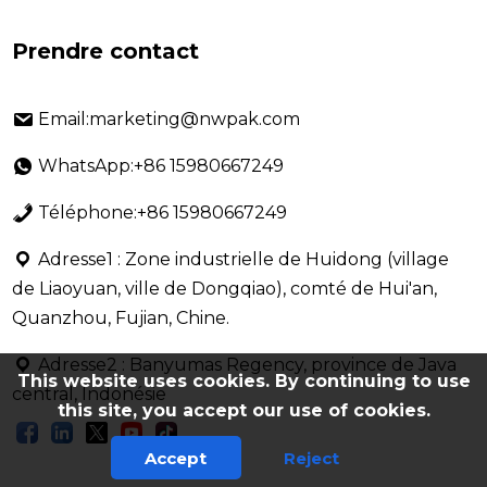
Prendre contact
Email:marketing@nwpak.com
WhatsApp:+86 15980667249
Téléphone:+86 15980667249
Adresse1 : Zone industrielle de Huidong (village
de Liaoyuan, ville de Dongqiao), comté de Hui'an,
Quanzhou, Fujian, Chine.
Adresse2 : Banyumas Regency, province de Java
This website uses cookies. By continuing to use
central, Indonésie
this site, you accept our use of cookies.
Accept
Reject