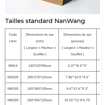
Tailles standard NanWang
Code
Dimensions du sac
Dimensions du sac
T
Ltem
(mm)
(pouces)
l'
( Largeur x Hauteur x
( Largeur x Hauteur x
(p
Soufflet )
Soufflet )
NW14
140*220*80mm
5.37”*8.4”*3”
NW205
205*270*115mm
7.86”*10.5”*4.5”
NW245
245*340*135mm
9.6”*13.4”*5.3”
NW260
260*305*120mm
10.25”*12.0*4.75”