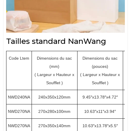
Tailles standard NanWang
Code Ltem
Dimensions du sac
Dimensions du sac
(mm)
(pouces)
l
( Largeur x Hauteur x
( Largeur x Hauteur x
(
Soufflet )
Soufflet )
NWD240NA
240x350x120mm
9.45″x13.78″x4.72″
NWD270NA
270x280x100mm
10.63″x11″x3.94″
NWD270NA
270x350x140mm
10.63″x13.78″x5.5″