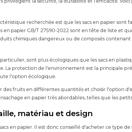
urs privilégient la sécurité, la durabilité et l'efficacité. V
actéristique recherchée est que les sacs en papier sont f
cs en papier GB/T 27590-2022 sont en tête de liste et que
oduits chimiques dangereux ou de composés contenant du 
 particulier, sont plus écologiques que les sacs en plasti
. La protection de l'environnement est la principale pr
ute l'option écologique.
 des fruits en différentes quantités et choisir l'option d
achage en papier très abordables, telles que les petits 
aille, matériau et design
acs en papier. Il est donc conseillé d'acheter ce type de 