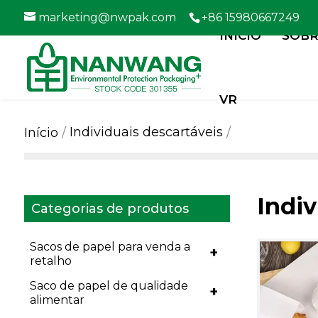
marketing@nwpak.com
+86 15980667249
INÍCIO
SOBR
VR
Individuais descartáveis
Início
Indiv
Categorias de produtos
Sacos de papel para venda a
+
retalho
Saco de papel de qualidade
+
alimentar