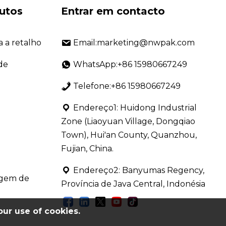
utos
Entrar em contacto
 a retalho
Email:marketing@nwpak.com
de
WhatsApp:+86 15980667249
Telefone:+86 15980667249
Endereço1: Huidong Industrial
Zone (Liaoyuan Village, Dongqiao
Town), Hui'an County, Quanzhou,
Fujian, China.
Endereço2: Banyumas Regency,
agem de
Província de Java Central, Indonésia
our use of cookies.