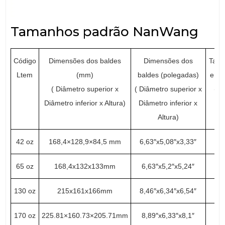
Tamanhos padrão NanWang
Código
Dimensões dos baldes
Dimensões dos
Tama
Ltem
(mm)
baldes (polegadas)
emb
( Diâmetro superior x
( Diâmetro superior x
(pc
Diâmetro inferior x Altura)
Diâmetro inferior x
Altura)
42 oz
168,4×128,9×84,5 mm
6,63″x5,08″x3,33″
65 oz
168,4x132x133mm
6,63″x5,2″x5,24″
130 oz
215x161x166mm
8,46″x6,34″x6,54″
170 oz
225.81×160.73×205.71mm
8,89″x6,33″x8,1″